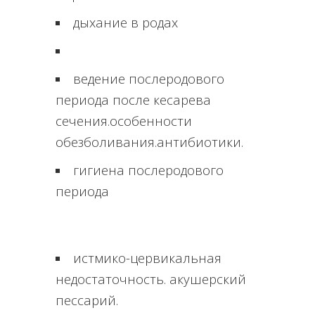
дыхание в родах
ведение послеродового
периода после кесарева
сечения.особенности
обезболивания.антибиотики.
гигиена послеродового
периода
истмико-цервикальная
недостаточность. акушерский
пессарий.